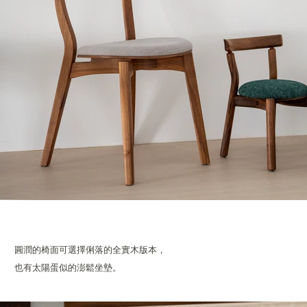
圓潤的椅面可選擇俐落的全實木版本，
也有太陽蛋似的澎鬆坐墊。