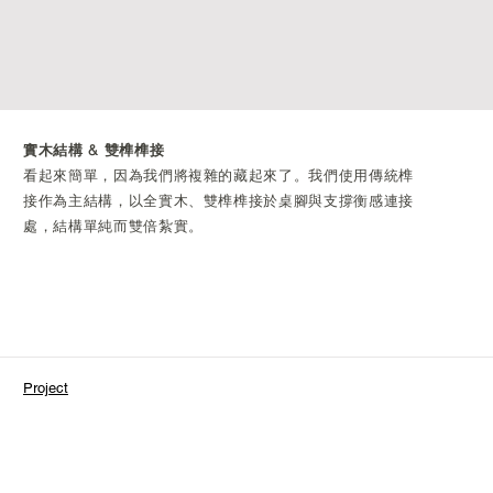
實木結構 & 雙榫榫接
看起來簡單，因為我們將複雜的藏起來了。我們
使用傳統榫
接作為主結構，
以全實木、雙榫榫接於桌腳與支撐衡感連接
處，結構單純而雙倍紮實。
Project