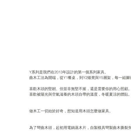
Y系列是我們在2013年設計的第一個系列家具。
曲木工法為開端，從Y1餐桌，到Y2矮凳與Y5層架，每一組
喜歡木頭的堅韌、但並非無堅不摧，還是需要你的用心照顧
喜歡被陽光與空氣滋養的木頭自帶的溫度，冬暖夏涼的體貼
做木工一切始於好奇，想知道用木頭怎麼做家具。
為了彎曲木頭，起初用電鍋蒸木片，自製模具彎製曲木撕裂