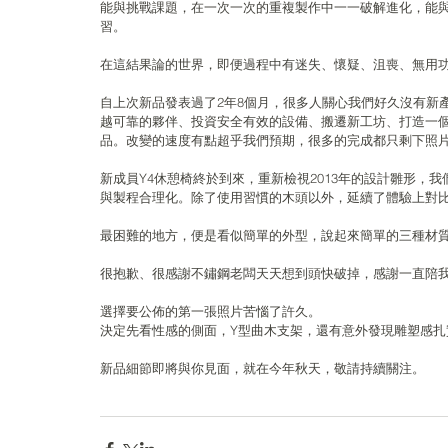
能與挑戰課題，在一次一次的重複製作中一一破解進化，能
習。
在這結果論的世界，即便過程中有迷失、懷疑、沮喪、無用
自上次新品發表過了2年8個月，很多人關心我們好久沒有新產
越可靠的夥伴、投資安全有效的設備、搬遷新工坊、打造一
品。改變的速度有點超乎我們預期，很多的完成都只剩下照
新成員Y4休憩椅終於到來，重新檢視2013年的設計雛形，
與製程合理化。除了使用習慣的木頭以外，延續了體驗上對
最困難的地方，便是看似簡單的外型，說起來簡單的三種材
很抱歉、很感謝不鏽鋼老闆天天想到頭快破掉，感謝一直陪
選擇要公佈的第一張照片苦惱了許久。
決定先看性感的側面，Y型曲木支架，還有意外發現雕塑感扎
新品細節即將與你見面，就在今年秋天，敬請持續關注。