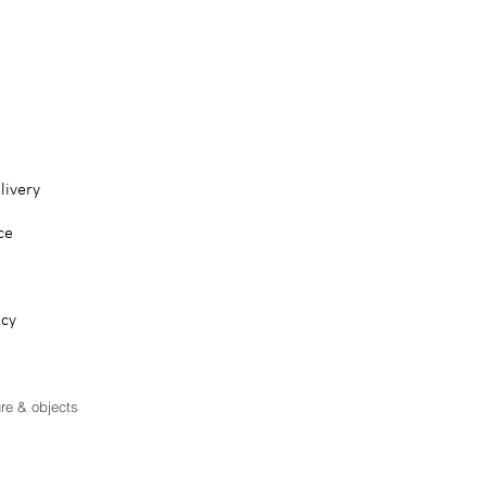
livery
ce
icy
ure & objects