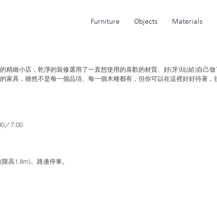
Furniture
Objects
Materials
的精緻小店，乾淨的裝修選用了一直想使用的喜歡的材質、好(牙)玩(給)自己
的家具，雖然不是每一個品項、每一個木種都有，但你可以在這裡好好待著，
0／7:00
線
高1.8m)、路邊停車。