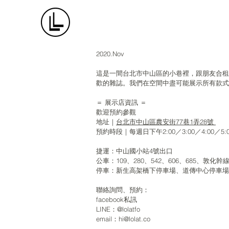
2020.Nov
這是一間台北市中山區的小巷裡，跟朋友合租
歡的雜誌。我們在空間中盡可能展示所有款式
＝ 展示店資訊 ＝
歡迎預約參觀
地址｜
台北市中山區農安街77巷1弄28號
預約時段｜每週日下午2:00／3:00／4:00／5:0
捷運：中山國小站4號出口
公車：109、280、542、606、685、敦化幹
停車：新生高架橋下停車場、道傳中心停車場(限
聯絡詢問、預約：
facebook私訊
LINE：@lolatfo
email：hi@lolat.co