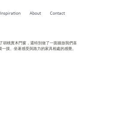
Inspiration
About
Contact
做了胡桃實木門窗，還特別做了一面牆放我們喜
摸一摸、坐著感受與路力的家具相處的感覺。