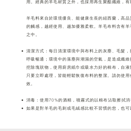
用。經典的羊毛材質之外，也採用再生聚酯纖維，有
羊毛料來自於環境優良、能健康生長的紐西蘭，高品
的觸感，越經使用、越加優雅柔軟。羊毛布料含有羊毛脂
之中。
清潔方式：每日清潔環境中與布料上的灰塵、毛髮，
呼吸暢通；環境中的落塵與潮濕的空氣，是造成纖維
挖除塊狀物，使用廚房紙巾或吸水力好的棉布，自液
只要立即處理，皆能輕鬆恢復布料的整潔。請勿使用
效。
消毒：使用70%的酒精，噴霧式的以棉布沾取擦拭消
​如果是對羊毛的毛刺或毛絨感比較不習慣的您，也